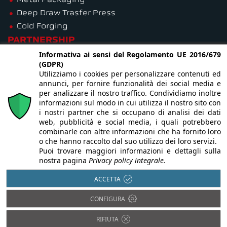
Metal Packaging
Deep Draw Trasfer Press
Cold Forging
PARTNERSHIP
Informativa ai sensi del Regolamento UE 2016/679
(GDPR)
Utilizziamo i cookies per personalizzare contenuti ed
annunci, per fornire funzionalità dei social media e
per analizzare il nostro traffico. Condividiamo inoltre
informazioni sul modo in cui utilizza il nostro sito con
R&D
i nostri partner che si occupano di analisi dei dati
3D Drawing
web, pubblicità e social media, i quali potrebbero
combinarle con altre informazioni che ha fornito loro
Msc Adams Patran
o che hanno raccolto dal suo utilizzo dei loro servizi.
Msc Adams Machinery
Puoi trovare maggiori informazioni e dettagli sulla
nostra pagina
Privacy policy integrale.
Simufact
Psmotion
ACCETTA
Factory Study
CONFIGURA
R.E.A Lecco n. 198921 - Iscr. Reg. Imp n. 01555180130 - P.I./C.F. IT
01555180130 |
Adempimenti di legge in bilancio anno 2022
|
RIFIUTA
Informativa Privacy
|
Informativa Cookie Policy
|
Credits
|